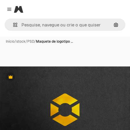
Magnific
Close menu
Pesqui
Início
/
stock
/
PSD
/
Maquete de logotipo …
Premium