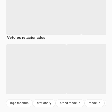
Vetores relacionados
logo mockup
stationery
brand mockup
mockup
mo