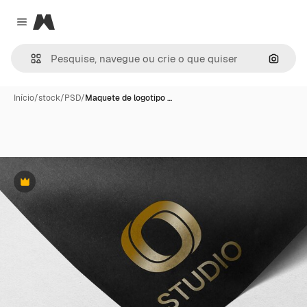
Magnific
Close menu
Pesqui
Início
/
stock
/
PSD
/
Maquete de logotipo …
Premium