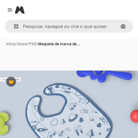
Magnific
Close menu
Pesqui
Início
/
stock
/
PSD
/
Maquete de marca de …
Premium