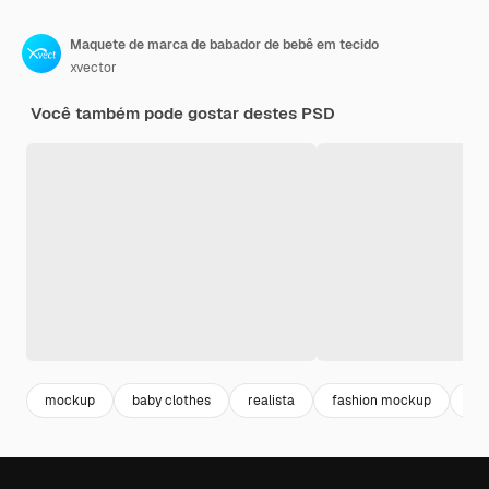
Maquete de marca de babador de bebê em tecido
xvector
Você também pode gostar destes PSD
mockup
baby clothes
realista
fashion mockup
br