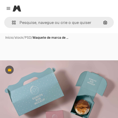
Magnific
Close menu
Pesqui
Início
/
stock
/
PSD
/
Maquete de marca de …
Premium