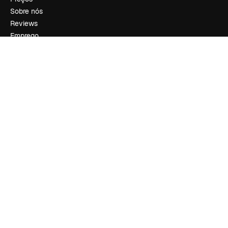
Sobre nós
Reviews
Emprego
Tendências de pesquisa
Blog
Eventos
Slidesgo
Vender conteúdo
Sala de imprensa
Procurando por magnific.ai?
Siga-nos
Suporte ao cliente
Instagram
YouTube
LinkedIn
TikTok
Discord