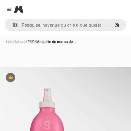
Magnific
Close menu
Pesqui
Início
/
stock
/
PSD
/
Maquete de marca de …
Premium