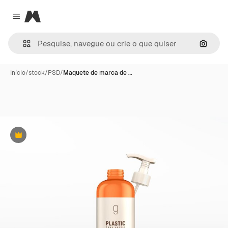
Magnific
Close menu
Pesqui
Início
/
stock
/
PSD
/
Maquete de marca de …
Premium