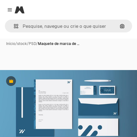
Magnific
Close menu
Pesqui
Início
/
stock
/
PSD
/
Maquete de marca de …
Premium