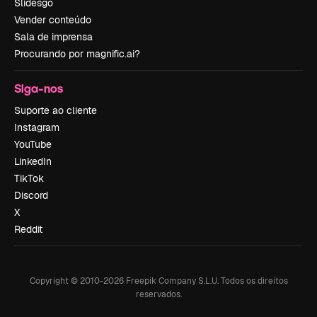
Slidesgo
Vender conteúdo
Sala de imprensa
Procurando por magnific.ai?
Siga-nos
Suporte ao cliente
Instagram
YouTube
LinkedIn
TikTok
Discord
X
Reddit
Copyright © 2010-
2026
Freepik Company S.L.U.
Todos os direitos
reservados
.