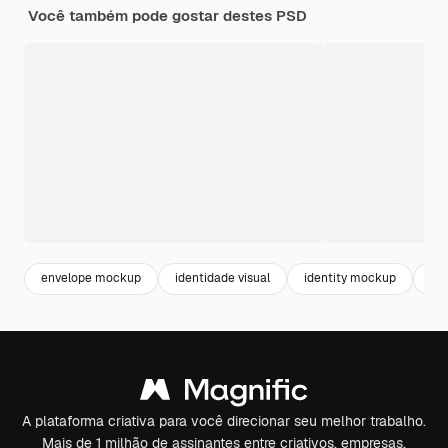
Você também pode gostar destes PSD
envelope mockup
identidade visual
identity mockup
de
A plataforma criativa para você direcionar seu melhor trabalho.
Mais de 1 milhão de assinantes entre criativos, empresas,