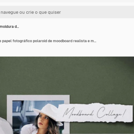
moldura d…
Maquete de moldura de papel fotográfico polaroid de moodboard realista e minimalista com sobreposição de sombra