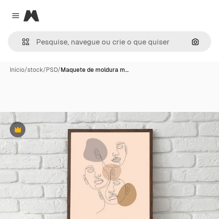
Magnific
Close menu
Pesqui
Início
/
stock
/
PSD
/
Maquete de moldura m…
Premium