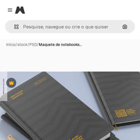
Magnific
Close menu
Pesqui
Início
/
stock
/
PSD
/
Maquete de notebooks…
Premium