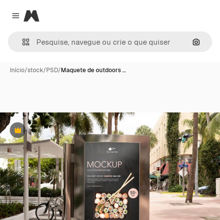
Magnific
Close menu
Pesqui
Início
/
stock
/
PSD
/
Maquete de outdoors …
Premium