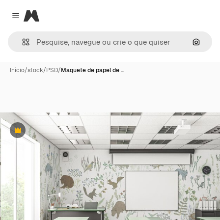
Magnific
Close menu
Pesqui
Início
/
stock
/
PSD
/
Maquete de papel de …
Premium