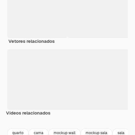
Vetores relacionados
Vídeos relacionados
Premium
Premium
Premium
Premium
quarto
cama
mockup wall
mockup sala
sala