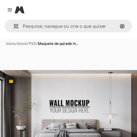
Magnific
Close menu
Pesqui
Início
/
stock
/
PSD
/
Maquete de parede in…
Premium