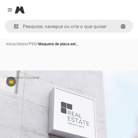
Magnific
Close menu
Pesqui
Início
/
stock
/
PSD
/
Maquete de placa ext…
Premium