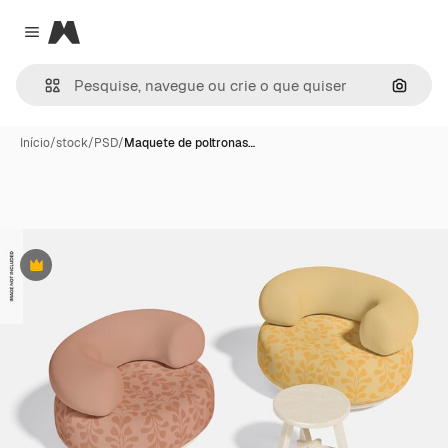
Magnific
Close menu
Pesqui
Início
/
stock
/
PSD
/
Maquete de poltronas…
Premium