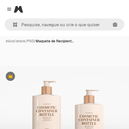
Magnific
Close menu
Pesqui
Início
/
stock
/
PSD
/
Maquete de Recipient…
Premium