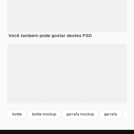
Você também pode gostar destes PSD
bottle
bottle mockup
garrafa mockup
garrafa
beb