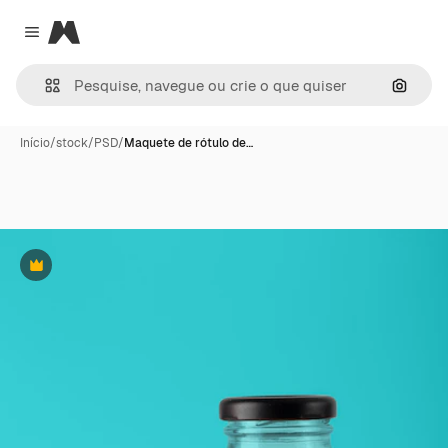
Magnific
Close menu
Pesqui
Início
/
stock
/
PSD
/
Maquete de rótulo de…
Premium