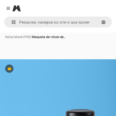
Magnific
Close menu
Pesqui
Início
/
stock
/
PSD
/
Maquete de rótulo de…
Premium