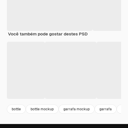
Você também pode gostar destes PSD
bottle
bottle mockup
garrafa mockup
garrafa
beb