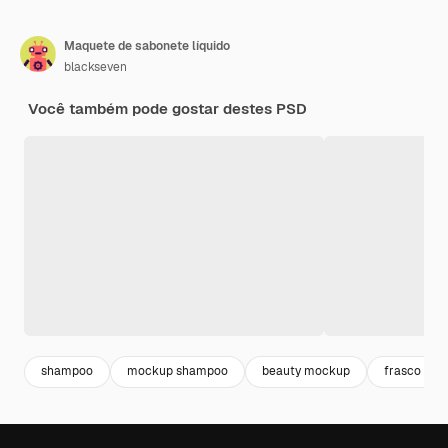
Maquete de sabonete líquido
blackseven
Você também pode gostar destes PSD
shampoo
mockup shampoo
beauty mockup
frasco mo