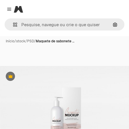
Magnific
Close menu
Pesqui
Início
/
stock
/
PSD
/
Maquete de sabonete …
Premium