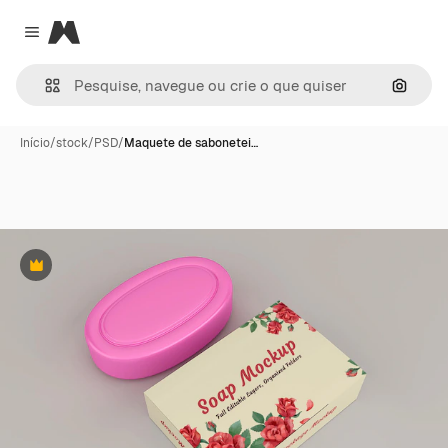
Magnific
Close menu
Pesqui
Início
/
stock
/
PSD
/
Maquete de sabonetei…
Premium