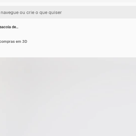
sacola de…
 compras em 3D