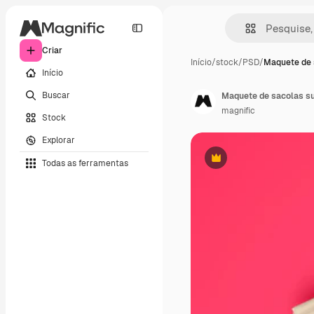
Criar
Início
/
stock
/
PSD
/
Maquete de 
Início
Buscar
Maquete de sacolas su
magnific
Stock
Explorar
Todas as ferramentas
Premium