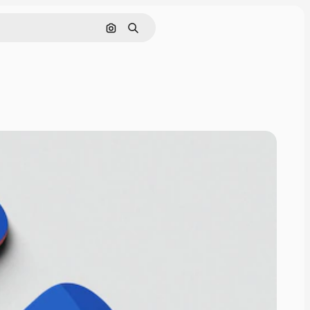
Pesquisar por imagem
Buscar