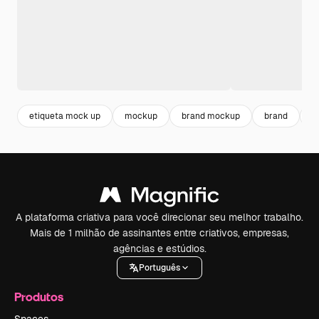
etiqueta mock up
mockup
brand mockup
brand
m
A plataforma criativa para você direcionar seu melhor trabalho.
Mais de 1 milhão de assinantes entre criativos, empresas,
agências e estúdios.
Português
Produtos