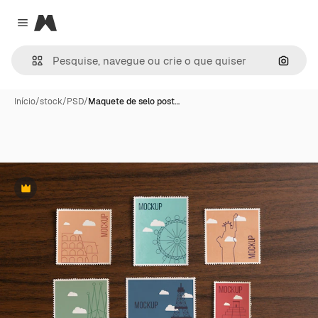
Magnific
Close menu
Pesqui
Início
/
stock
/
PSD
/
Maquete de selo post…
Premium