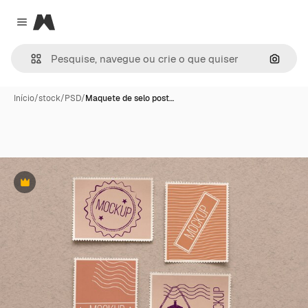
Magnific
Close menu
Pesqui
Início
/
stock
/
PSD
/
Maquete de selo post…
Premium