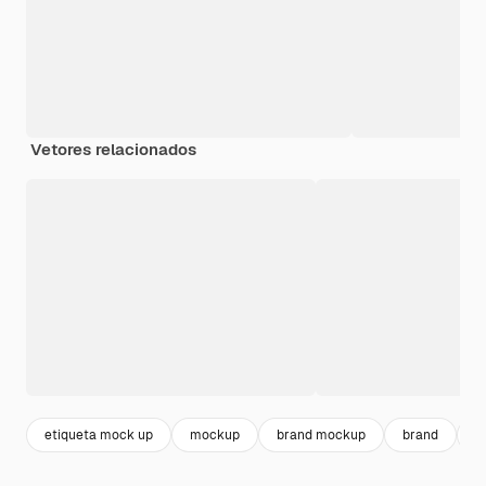
Vetores relacionados
etiqueta mock up
mockup
brand mockup
brand
m