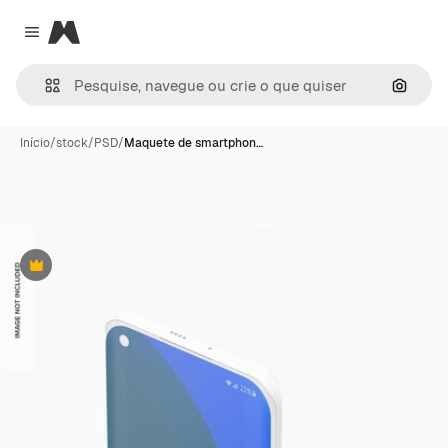
Magnific
Close menu
Pesqui
Início
/
stock
/
PSD
/
Maquete de smartphon…
Premium