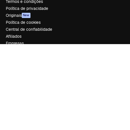
Termos e condições
Política de privacidade
Originais
New
Política de cookies
Central de confiabilidade
Afiliados
Empresas
Empresa
Preços
Sobre nós
Reviews
Emprego
Tendências de pesquisa
Blog
Eventos
Slidesgo
Vender conteúdo
Sala de imprensa