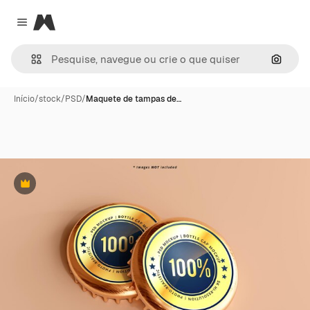
Magnific
Close menu
Pesqui
Início
/
stock
/
PSD
/
Maquete de tampas de…
Premium