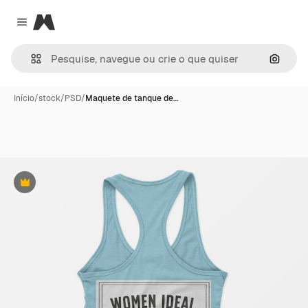
Magnific
Close menu
Pesqui
Início
/
stock
/
PSD
/
Maquete de tanque de…
Premium