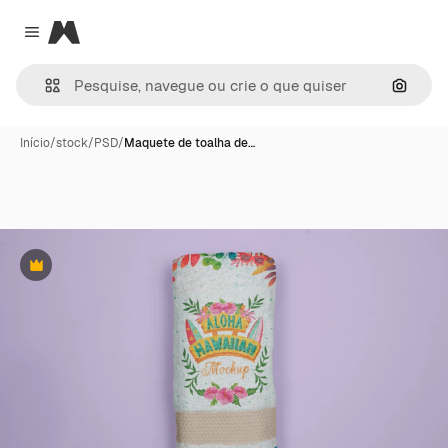
Magnific
Close menu
Pesqui
Início
/
stock
/
PSD
/
Maquete de toalha de…
Premium