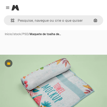
Magnific
Close menu
Pesqui
Início
/
stock
/
PSD
/
Maquete de toalha de…
Premium