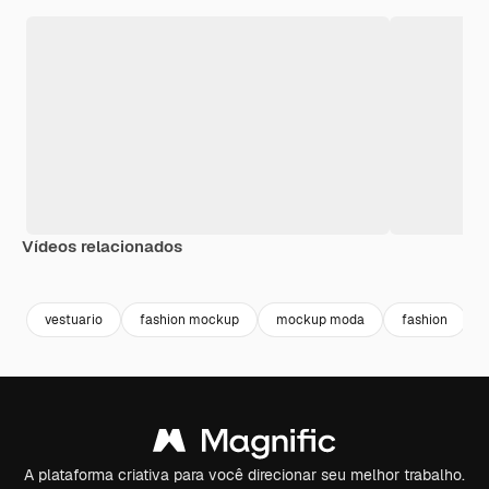
Vídeos relacionados
Premium
Premium
Gerado por IA
Premium
Premium
Gerado por 
vestuario
fashion mockup
mockup moda
fashion
A plataforma criativa para você direcionar seu melhor trabalho.