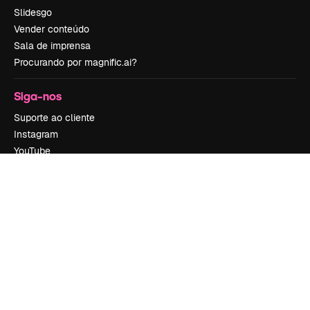
Slidesgo
Vender conteúdo
Sala de imprensa
Procurando por magnific.ai?
Siga-nos
Suporte ao cliente
Instagram
YouTube
LinkedIn
TikTok
Discord
X
Reddit
Copyright © 2010-
2026
Freepik Company S.L.U.
Todos os direitos
reservados
.