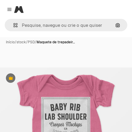
Magnific
Close menu
Pesqui
Início
/
stock
/
PSD
/
Maquete de trepadeir…
Premium