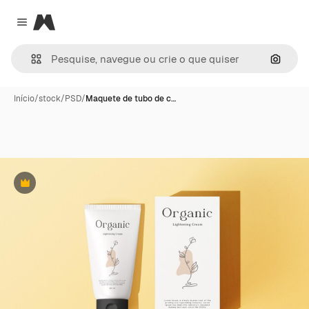
Magnific
Close menu
Pesqui
Início
/
stock
/
PSD
/
Maquete de tubo de c…
Premium