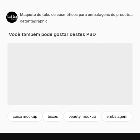
Maquete de tubo de cosméticos para embalagens de produtos de beleza
detahtagraphic
Você também pode gostar destes PSD
caixa mockup
boxes
beauty mockup
embalagem
c