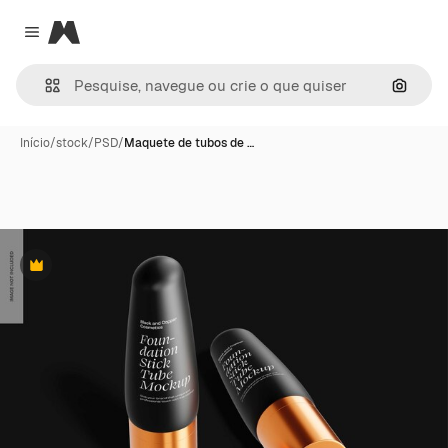
Magnific
Close menu
Pesqui
Início
/
stock
/
PSD
/
Maquete de tubos de …
Premium