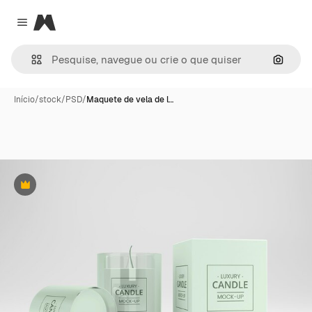
Magnific
Close menu
Pesqui
Início
/
stock
/
PSD
/
Maquete de vela de l…
Premium