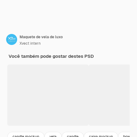
Maquete de vela de luxo
Xvect intern
Você também pode gostar destes PSD
candle mockup
vela
candle
caixa mockup
boxes