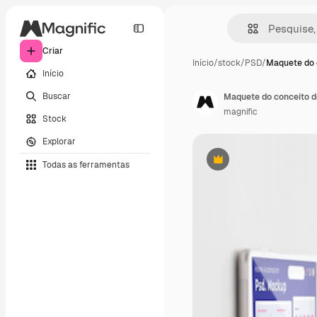
Criar
Início
/
stock
/
PSD
/
Maquete do 
Início
Buscar
Maquete do conceito d
magnific
Stock
Explorar
Todas as ferramentas
Premium