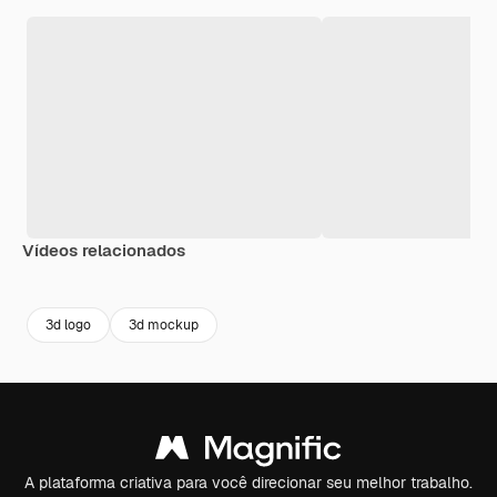
Vídeos relacionados
Premium
Premium
Gerado por IA
Premium
Premium
Gerado por 
3d logo
3d mockup
A plataforma criativa para você direcionar seu melhor trabalho.