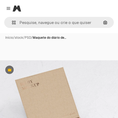
Magnific
Close menu
Pesqui
Início
/
stock
/
PSD
/
Maquete do diário de…
Premium