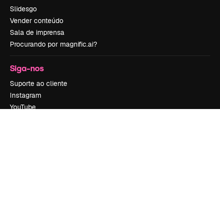
Slidesgo
Vender conteúdo
Sala de imprensa
Procurando por magnific.ai?
Siga-nos
Suporte ao cliente
Instagram
YouTube
LinkedIn
TikTok
Discord
X
Reddit
Copyright © 2010-
2026
Freepik Company S.L.U.
Todos os direitos
reservados
.