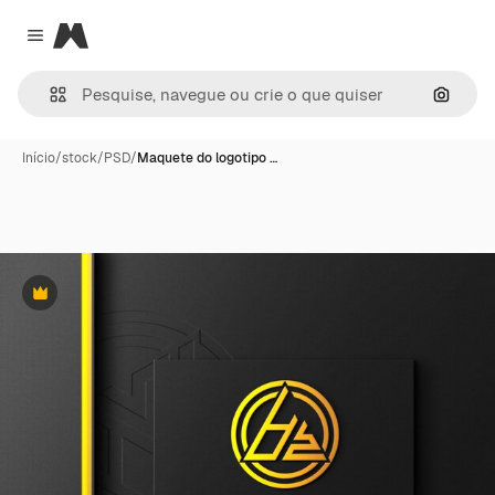
Magnific
Close menu
Pesqui
Início
/
stock
/
PSD
/
Maquete do logotipo …
Premium