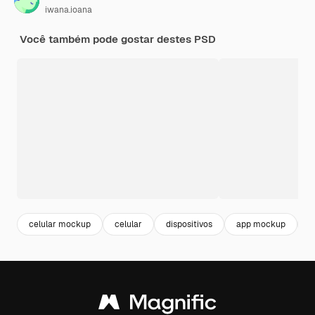
iwana.ioana
Você também pode gostar destes PSD
celular mockup
celular
dispositivos
app mockup
a