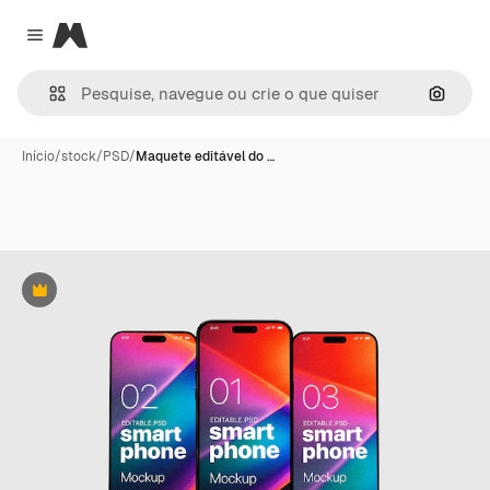
Magnific
Close menu
Pesqui
Início
/
stock
/
PSD
/
Maquete editável do …
Premium