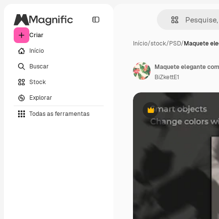
Criar
Início
/
stock
/
PSD
/
Maquete el
Início
Buscar
Maquete elegante com
BiZkettE1
Stock
Explorar
Todas as ferramentas
Premium