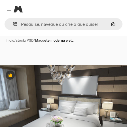
Magnific
Close menu
Pesqui
Início
/
stock
/
PSD
/
Maquete moderna e el…
Premium