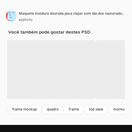
Maquete moldura dourada para viajar com dia dos namorados e temporada de amor
ezphoto
Você também pode gostar destes PSD
frame mockup
quadro
frame
top view
mockup