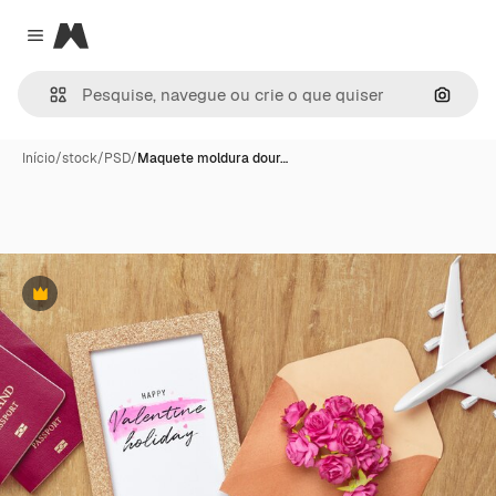
Magnific
Close menu
Pesqui
Início
/
stock
/
PSD
/
Maquete moldura dour…
Premium