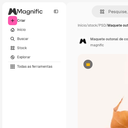
Criar
Início
/
stock
/
PSD
/
Maquete out
Início
Buscar
Maquete outonal de co
magnific
Stock
Explorar
Todas as ferramentas
Premium