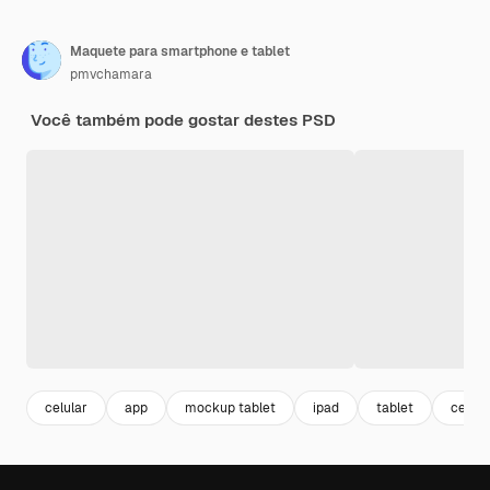
Maquete para smartphone e tablet
pmvchamara
Você também pode gostar destes PSD
celular
app
mockup tablet
ipad
tablet
celul