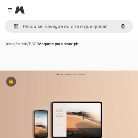
Magnific
Close menu
Pesqui
Início
/
stock
/
PSD
/
Maquete para smartph…
Premium