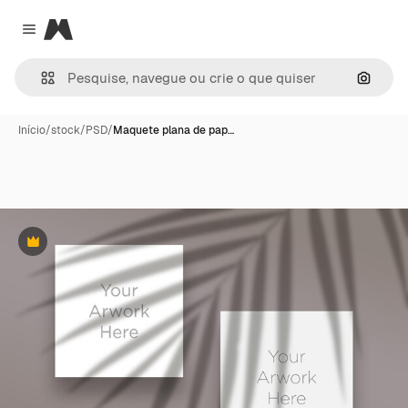
Magnific
Close menu
Pesqui
Início
/
stock
/
PSD
/
Maquete plana de pap…
Premium