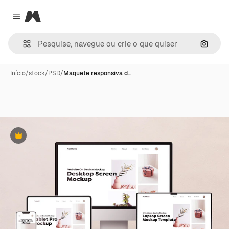
Magnific
Close menu
Pesqui
Início
/
stock
/
PSD
/
Maquete responsiva d…
Premium