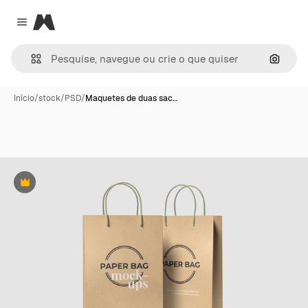
Magnific
Close menu
Pesqui
Início
/
stock
/
PSD
/
Maquetes de duas sac…
Premium