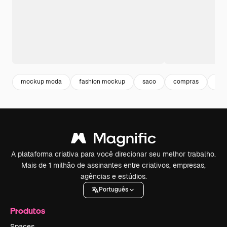
mockup moda
fashion mockup
saco
compras
sho
A plataforma criativa para você direcionar seu melhor trabalho.
Mais de 1 milhão de assinantes entre criativos, empresas,
agências e estúdios.
Português
Produtos
Spaces