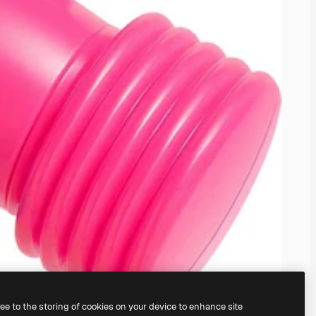
ree to the storing of cookies on your device to enhance site
nosso
gerador de imagens com IA.