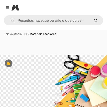
Magnific
Close menu
Pesqui
Início
/
stock
/
PSD
/
Materiais escolares …
Premium