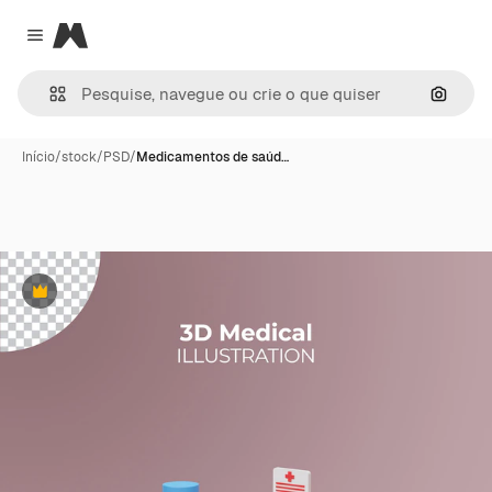
Magnific
Close menu
Pesqui
Início
/
stock
/
PSD
/
Medicamentos de saúd…
Premium