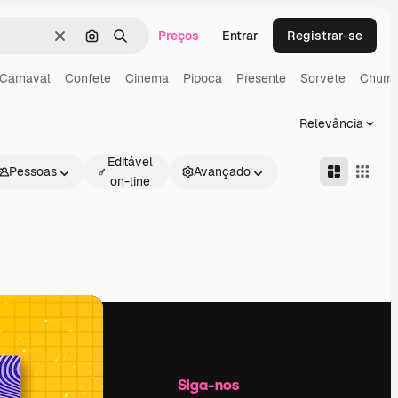
Preços
Entrar
Registrar-se
Limpar
Pesquisar por imagem
Buscar
Carnaval
Confete
Cinema
Pipoca
Presente
Sorvete
Churr
Relevância
Editável
Pessoas
Avançado
on-line
Empresa
Siga-nos