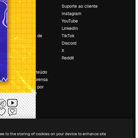
Preços
Suporte ao cliente
Sobre nós
Instagram
Reviews
YouTube
Emprego
LinkedIn
Tendências de
TikTok
pesquisa
Discord
Blog
X
Eventos
Reddit
es
Slidesgo
Vender conteúdo
Sala de imprensa
Procurando por
magnific.ai?
ree to the storing of cookies on your device to enhance site