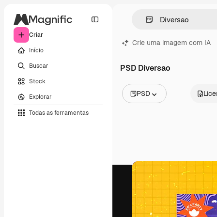
Criar
Crie uma imagem com IA
Início
Buscar
PSD Diversao
Stock
PSD
Lic
Explorar
Todas as imagens
Todas as ferramentas
Vetores
Ilustrações
Fotos
PSD
Modelos
Mockups
Vídeos
Clipes de vídeo
Animações
Modelos de vídeos
Ícones
Modelos 3D
Fontes