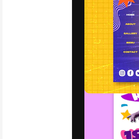
A plataforma cr
seu melhor trab
assinantes entr
agências e estú
Português
Copyright © 2010