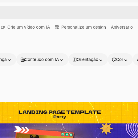
Crie um vídeo com IA
Personalize um design
Aniversario
ença
Conteúdo com IA
Orientação
Cor
Produtos
Começar