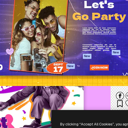
iativa para você direcionar
Spaces
Academy
alho. Mais de 1 milhão de
Assistente de IA
Documentação
e criativos, empresas,
Gerador de
Atendimento
dios.
imagens
Termos e
Gerador de vídeos
condições
Texto para voz
Política de
privacidade
Conteúdo de stock
Originais
MCP para
New
New
Claude/ChatGPT
Política de cooki
Agentes
Central de
New
confiabilidade
API
Afiliados
App móvel
Empresas
Todas as
ferramentas
-
2026
Freepik Company S.L.U.
Todos os direitos reservados
.
By clicking “Accept All Cookies”, you ag